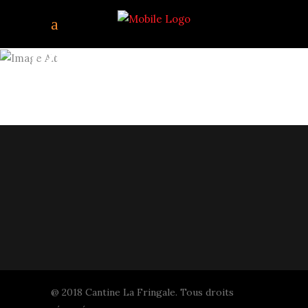
72732588_492970528
@ 2018 Cantine La Fringale. Tous droits