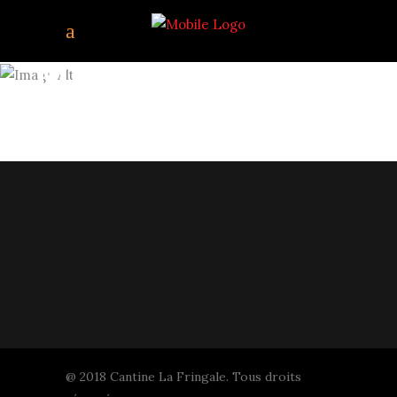
NO_16_CANTINE_FRIN
@ 2018 Cantine La Fringale. Tous droits