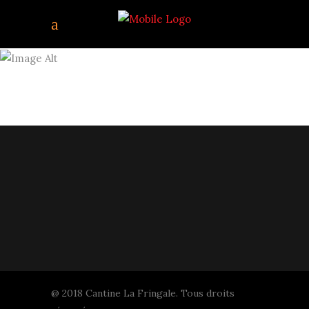
CAPTURE D’ÉCRAN
2018-03-08 À
00.23.46
@ 2018 Cantine La Fringale. Tous droits