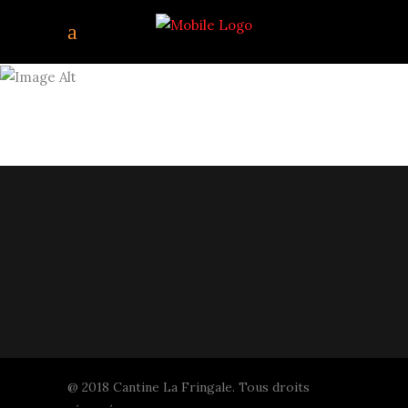
1200PX-
NORTHVOLT_LOGO
@ 2018 Cantine La Fringale. Tous droits